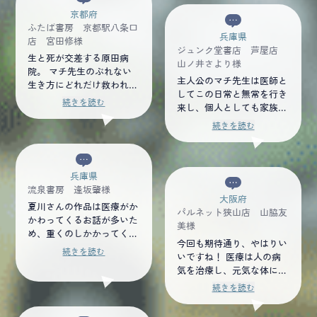
京都府
ふたば書房 京都駅八条口
兵庫県
店 宮田修様
ジュンク堂書店 芦屋店
生と死が交差する原田病
山ノ井さより様
院。 マチ先生のぶれない
主人公のマチ先生は医師と
生き方にどれだけ救われる
してこの日常と無常を行き
だろう。 それは、哲学に
続きを読む
来し、個人としても家族を
支えられているが迷い惑い
喪い人生の道筋を変えるこ
ながらもその中で最善を尽
続きを読む
とになった。 彼は後悔し
くすその姿に惹きつけられ
ていない。どこを歩んでい
る。 命を繋ぐ、命を看取
ても「できることはたくさ
る、あらためて大変な職業
んある」と考えている。
兵庫県
だと実感しました。 これ
人生の常備薬となる言葉を
流泉書房 逢坂肇様
は、本当に身近な話の物
大阪府
マチ先生はたくさん教えて
語。 小説を楽しんだあと
夏川さんの作品は医療がか
パルネット狭山店 山脇友
くれる。 完全形ではない
は、自分のことのように考
かわってくるお話が多いた
美様
マチ先生が周囲の人々とど
えてみてほしい。
め、重くのしかかってくる
う向き合うか。それを京都
今回も期待通り、やはりい
こともあるが、全体的に包
続きを読む
の街の移ろいとともに体感
いですね！ 医療は人の病
むような優しさを感じら
できた、非常に幸福な読書
気を治療し、元気な体に戻
れ、心がほんわかします。
体験だった。
す事と認識してしまうが、
時折現れる笑いがアクセン
続きを読む
確かにそれだけでないこと
トになっているところも
は確かであり、その側面に
◎。