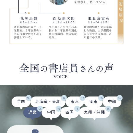
99+
17
17
35
35
全国
北海道・東北
東京
関東
中部
55
10
4
15
近畿
中国
四国
九州・沖縄