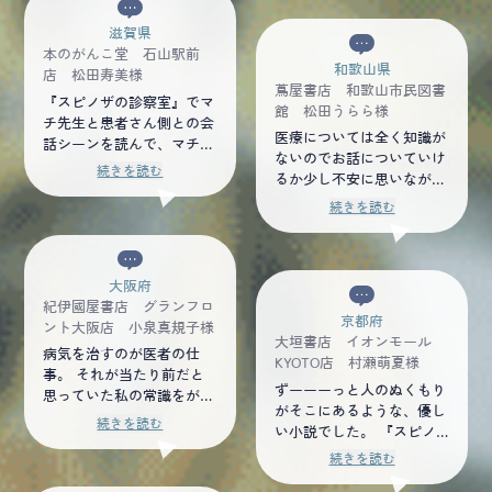
「人生をどう生き、どのよ
うに終わるのか」ここが一
滋賀県
番大事である事を再確認さ
本のがんこ堂 石山駅前
和歌山県
せられます。 医療従事者
店 松田寿美様
蔦屋書店 和歌山市民図書
の方にも、生死観の哲学を
『スピノザの診察室』でマ
館 松田うらら様
しっかり身につけて取り組
チ先生と患者さん側との会
んでもらえたら、その先に
医療については全く知識が
話シーンを読んで、マチ先
素晴らしい医療体制が出来
ないのでお話についていけ
生=「理想のお医者さん」
続きを読む
上がるのではないかと思う
るか少し不安に思いながら
となったのですが、今回の
ので、医学生の方などにも
読み進めていましたが、そ
『エピクロスの処方箋』
× 閉じる
方が患者さん側一人一人を
続きを読む
お勧めしたいですね。
んな不安は吹き飛び夢中で
主役に立てているように感
読んでしまいました。どの
じました。彼らはマチ先生
登場人物のことも嫌いにな
の気持ちにきちんと応えて
れず愛おしく感じれたの
大阪府
いて、患者=受け身という
は、きっとマチ先生の視点
紀伊國屋書店 グランフロ
私のイメージを変えてくれ
京都府
からみんなのことを見るこ
ント大阪店 小泉真規子様
ました。 今作ではマチ先
大垣書店 イオンモール
とができていたからだと思
生自身の迷いや本音がでて
病気を治すのが医者の仕
KYOTO店 村瀬萌夏様
います。マチ先生の人生の
いたり、医師仲間などの人
事。 それが当たり前だと
中でいろんなものを見て、
ずーーーっと人のぬくもり
間関係もからんでいて、マ
思っていた私の常識をがら
経験して生まれた哲学を知
がそこにあるような、優し
チ先生がいつも優しいだけ
りと変えられてしまった。
続きを読む
ることで私の中の考え方に
い小説でした。 『スピノ
ではないということも発見
「医療では、人は救えな
も幅が広がり、マチ先生の
ザの診察室』が映画化する
しました。
い」と断言するに至るまで
続きを読む
ことも大好きになりまし
そうですが、まだ映像化し
に、マチ先生にはどれほど