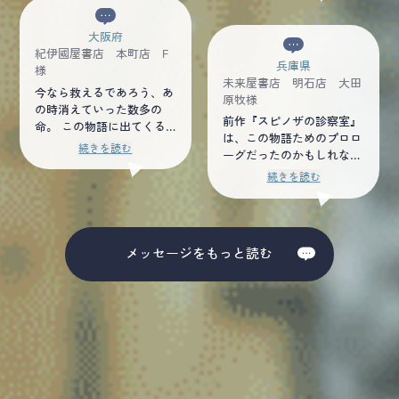
た。
ていない今だからこそ、夏
の苦しみや悔しさがあった
川先生の高瀬川に流れる緩
のだろうか。 治らない病
やかな水のような文章で味
大阪府
気に対して医者は無力なの
わって欲しい。 このあた
紀伊國屋書店 本町店 F
か。 否、医者が人である
兵庫県
たかさは文章でしか伝わら
様
限り、マチ先生のような医
未来屋書店 明石店 大田
ない。きっと映像化も素晴
者がいてくれる限り、私た
今なら救えるであろう、あ
原牧様
らしい作品になることは間
ちは今を笑顔で生きれるの
の時消えていった数多の
違いないですが、やはり、
前作『スピノザの診察室』
かもしれない。
命。 この物語に出てくる
この物語は夏川先生の文章
は、この物語ためのプロロ
先生達も人間なのだから、
続きを読む
あってこそだと思いまし
ーグだったのかもしれな
沢山の苦しみや後悔を抱え
た。 幸福について考えた
い。今作『エピクロスの処
た人生がある。 ただ、場
続きを読む
くなったら、私は哲学書よ
方箋』は、前作を超える面
所や方向性は違えどもそれ
りも先にこの本を開くと思
白さだった。 読後、叫び
でも医療の路を歩む、と決
います。
だしたい衝動に駆られる。
めた静かな凄みがそこにあ
こんなにも！こんなにも！
る。 自分のこれからとい
メッセージをもっと読む
心に光を灯し、救ってくれ
つかの最期を、「君自身は
る物語があっただろうか。
どう感じて考えているの」
読むたびに、心の奥を少し
と穏やかに問われているよ
ずつ解き明かし、ふっとほ
うな、そんな物語だと感じ
ぐしていくような読書体験
01
/
11
た。
に、涙が止まらなかった。
この物語も、多くの人の心
を救うに違いないと、私は
確信している。