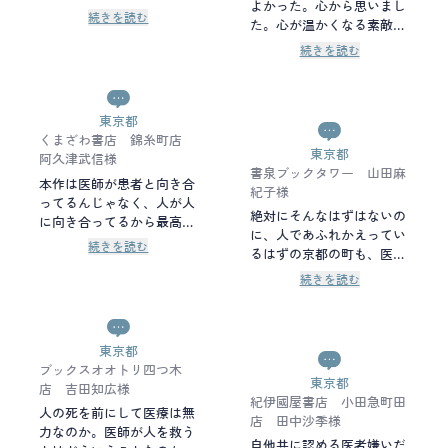
編にわたり医学小説の極致
よかった。心から思いまし
影の部分が、共存して表現
続きを読む
を感じました。この親しみ
た。心が温かくなる素敵な
されていて、主人公のマチ
やすい医学小説をぜひ読ん
物語！
先生はとても魅力的に感じ
続きを読む
で感動して下さい。
られて引き込まれる。
東京都
くまざわ書店 錦糸町店
東京都
阿久津武信様
書泉ブックタワー 山田麻
本作は医師が患者と向き合
紀子様
ってるんじゃなく、人が人
絶対にそんなはずはないの
に向き合ってるから最高な
に、人であふれかえってい
んだ！
続きを読む
るはずの京都の町も、医療
の現場もマチ先生のいる風
続きを読む
景はひどく静かで穏やかに
見えます。少しずつ誰かを
見送ることが増えていき、
いずれ自分にもその番がま
東京都
わってきた時、先生のよう
ブックスオオトリ四つ木
東京都
な人がいてくれたら、先生
店 吉田知広様
紀伊國屋書店 小田急町田
の言葉を思い出せたら、と
人の死を前にして医療は無
店 田中沙季様
願います。
力なのか。医師が人を救う
自他共に認める医者嫌いだ