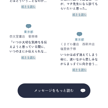
とはどういうことなのか
が、マチ先生になら診ても
―。 高難度の内視鏡手術
続きを読む
らいたいと思った。
への挑戦と、町医者として
の日常。どちらにあっても
続きを読む
患者と真摯に向き合いなが
ら自らの哲学を深めていく
マチ先生。その言葉は、読
東京都
む人の心にきっと確かな灯
恭文堂書店 菅原様
りを点し、そして救うはず
東京都
です。 南先生、龍之介
「いつか大切な気持ちを伝
くまざわ書店 西新井店
君、花垣准教授…マチ先生
えようと思っている間に、
塩里依子様
を取り巻く面々の人となり
いつのまにか伝えられなく
いつかは必ず消えてしまう
もより深く描かれていて、
なっている。そんな景色を
続きを読む
命に、迷いながら悲しみな
物語の世界にすっかりのめ
何度も目にしてきました。
がらまっすぐに向き合うマ
り込んでしまいました。
今という時間を、大切にし
チ先生の言葉ひとつひとつ
てください」という文章に
続きを読む
が胸に沁みた。 こんな先
は賛同せざるを得ないよう
生と出会えたら、病気にな
です。他国の紛争・戦争を
っても、それがたとえ治ら
目の当たりにし、コロナに
ないものだったとしても、
よって日常生活が激変して
メッセージをもっと読む
きっと最後まで自分らしく
しまった経験を経た私たち
生き切ることができる。
にとっては、今生きている
この瞬間こそがかけがえな
いものであり、大切にしな