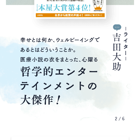
2
/
6