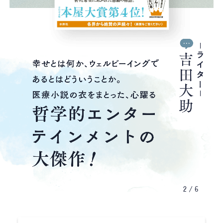
2
/
6