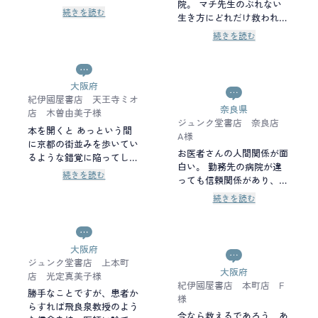
けさせてくれるはずです。
院。 マチ先生のぶれない
ての力強さがありました。
ように言葉を追いました。
続きを読む
生き方にどれだけ救われる
病を抱えている者に必要な
だろう。 それは、哲学に
ものは医療ではない。マチ
続きを読む
支えられているが迷い惑い
先生の静謐な声が心に沁
ながらもその中で最善を尽
み、その答えの深さに涙が
くすその姿に惹きつけられ
伝います。 もう胸がいっ
る。 命を繋ぐ、命を看取
大阪府
ぱいで本を抱きしめてしま
る、あらためて大変な職業
紀伊國屋書店 天王寺ミオ
いました。 この物語に出
奈良県
だと実感しました。 これ
店 木曽由美子様
合えてよかった。 たくさ
ジュンク堂書店 奈良店
は、本当に身近な話の物
んの人に読んでもらいた
本を開くと あっという間
A様
語。 小説を楽しんだあと
い！心からそう願います。
に京都の街並みを歩いてい
は、自分のことのように考
お医者さんの人間関係が面
るような錯覚に陥ってしま
えてみてほしい。
白い。 勤務先の病院が違
いました。 しばし日常を
続きを読む
っても信頼関係があり、い
忘れてしまった私に、この
つか患者になるかもしれな
物語は「幸せに生きると
続きを読む
い私たちにはとても心強い
は？幸福な看取りとは？」
と感じました。
と語りかけるように問いか
けてくる。 その問いがじ
大阪府
わじわと心に染み込み、命
ジュンク堂書店 上本町
の尊厳について考えるきっ
大阪府
店 光定真美子様
かけとなりました。 今読
紀伊國屋書店 本町店 F
めてよかった。 大切な人
勝手なことですが、患者か
様
の命と向き合うことができ
らすれば飛良泉教授のよう
今なら救えるであろう、あ