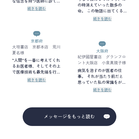
ました。
な信念を持つ医師に診ても
の時消えていった数多の
らいたい。でも個人の自由
続きを読む
命。 この物語に出てくる
を尊重する時代に合わせる
先生達も人間なのだから、
なら、層の厚い人材と見合
続きを読む
沢山の苦しみや後悔を抱え
った報酬が必要になる。そ
た人生がある。 ただ、場
れが用意できない社会だか
所や方向性は違えどもそれ
ら、今後頑張る人に皺寄せ
でも医療の路を歩む、と決
京都府
がいって潰れてしまうんだ
めた静かな凄みがそこにあ
大垣書店 京都本店 荒川
ろうなと思います。何か患
大阪府
る。 自分のこれからとい
夏名様
者側からできることはない
紀伊國屋書店 グランフロ
つかの最期を、「君自身は
のかと考えさせられる物語
“人間”を一番に考えてくれ
ント大阪店 小泉真規子様
どう感じて考えているの」
でした。 マチ先生は恋愛
るお医者様、そしてその上
と穏やかに問われているよ
病気を治すのが医者の仕
に関して往生際が悪そうで
で医療技術も最先端を行
うな、そんな物語だと感じ
事。 それが当たり前だと
すね。好きになっても自分
き、なのにさらに常に自分
続きを読む
た。
思っていた私の常識をがら
で認めなさそうで面白かっ
が向き合う道について人間
りと変えられてしまった。
たです。
らしく考え続けている雄町
続きを読む
「医療では、人は救えな
哲郎という人の魅力に惹き
い」と断言するに至るまで
つけられ続けました。 普
に、マチ先生にはどれほど
段は生や死について当たり
の苦しみや悔しさがあった
前すぎて考える機会もなか
メッセージをもっと読む
のだろうか。 治らない病
なかありませんが、『エピ
気に対して医者は無力なの
クロスの処方箋』を拝読
か。 否、医者が人である
し、さまざまな生死のエピ
限り、マチ先生のような医
ソードのその先に自らの生