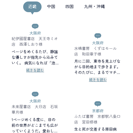
近畿
中国
四国
九州・沖縄
大阪府
紀伊國屋書店 天王寺ミオ
大阪府
店 西澤しおり様
水嶋書房 くずはモール
ページをめくるたび、静謐
店 和田章子様
な優しさが指先から沁みて
月に二回、東寺を見上げな
いく。 病気になれば「治
がら目的地まで歩きます。
せるか、治せないか」どち
続きを読む
そのたびに、まるでマチ先
らかひとつの答えだけを求
生が自転車で横を通り過ぎ
めてしまう。「治らない」
続きを読む
るのではないかと錯覚して
時の絶望は筆舌に尽くしが
しまうほど、雄町哲郎先生
たい。けれど、マチ先生は
の存在をリアルに感じま
「治せない」その先を、理
す。 コスパ、タイパ、そ
大阪府
不尽に背負った苦しみを、
してAIの進化。 心が振り回
未来屋書店 大日店 石坂
共に背負ってくれる。
京都府
されがちな2025年を生きる
華月様
「医療では、人を救えな
ふたば書房 京都駅八条口
ために、この本はじっくり
い」この言葉は諦めではな
1ページめくる度に、目の
店 宮田修様
読む価値があります。きっ
く、限界を知るからこそ、
前の世界がどこまでも広が
と「心の置き場所」を見つ
生と死が交差する原田病
その先を考え抜く医師とし
っていくようだ。愛おしむ